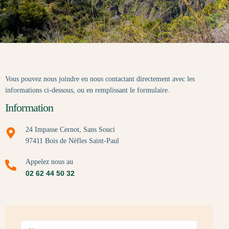
Vous
pouvez
nous
joindre
en
nous
contactant
directement
avec
les
informations
ci-dessous,
ou
en
remplissant
le
formulaire.
Information
24 Impasse Cernot, Sans Souci
97411 Bois de Nèfles Saint-Paul
Appelez nous au
02 62 44 50 32