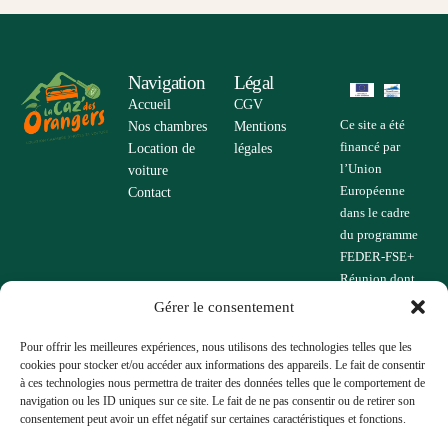
Navigation
Légal
Accueil
CGV
Ce site a été
Nos chambres
Mentions
financé par
Location de
légales
l’Union
voiture
Européenne
Contact
dans le cadre
du programme
FEDER-FSE+
Réunion dont
l’Autorité de
Gérer le consentement
gestion est la
Région
Pour offrir les meilleures expériences, nous utilisons des technologies telles que les
cookies pour stocker et/ou accéder aux informations des appareils. Le fait de consentir
Réunion.
à ces technologies nous permettra de traiter des données telles que le comportement de
L’Europe
navigation ou les ID uniques sur ce site. Le fait de ne pas consentir ou de retirer son
s’engage à La
consentement peut avoir un effet négatif sur certaines caractéristiques et fonctions.
Réunion avec