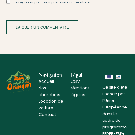
navigateur pour mon prochain commentaire.
Navigation
Légal
Accueil
CGV
Ce site a été
Nos
Mentions
financé par
chambres
légales
l’Union
Location de
Européenne
voiture
dans le
Contact
cadre du
programme
FEDER-FSE+